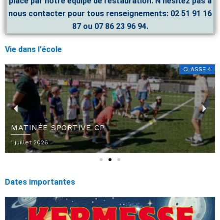
place par notre équipe de restauration. N’hésitez pas à
nous contacter pour tous renseignements: 02 51 91 16
87 ou 07 86 23 96 94.
Vie dans l'école
CLASSE 4
P
N
r
e
MATINÉE SPORTIVE CP
e
x
v
t
Posted
1 juillet 2026
i
on
o
u
Dates importantes
s