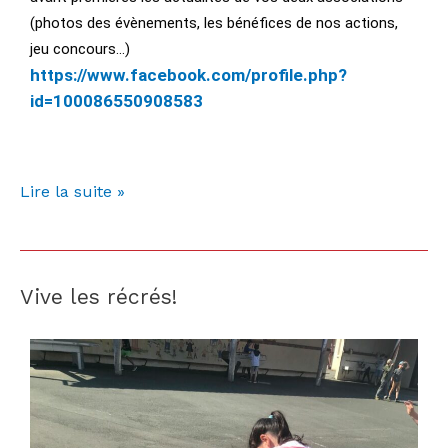
(photos des évènements, les bénéfices de nos actions,
jeu concours…)
https://www.facebook.com/
profile.php?
id=100086550908583
Lire la suite »
Vive les récrés!
Vive
les
récrés!