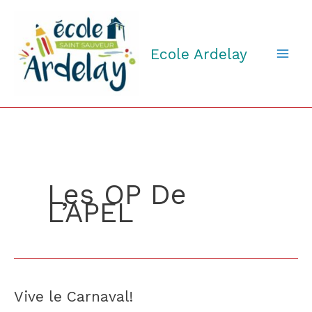
Aller
au
contenu
Ecole Ardelay
Les OP De
L’APEL
Vive le Carnaval!
Vive