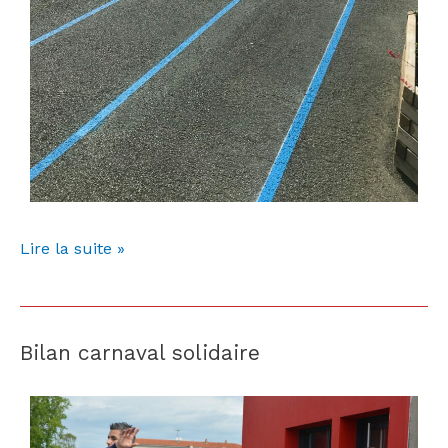
Lire la suite »
Bilan carnaval solidaire
Bilan
carnaval
solidaire