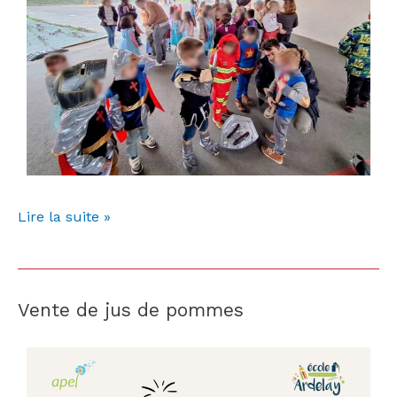
Lire la suite »
Vente de jus de pommes
Vente
de
jus
de