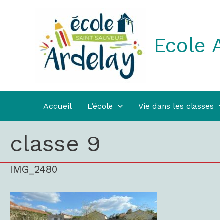
Aller
au
contenu
Ecole 
Accueil
L’école
Vie dans les classes
classe 9
IMG_2480
IMG_2480