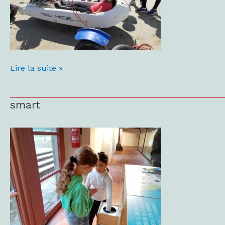
Lire la suite »
smart
smart