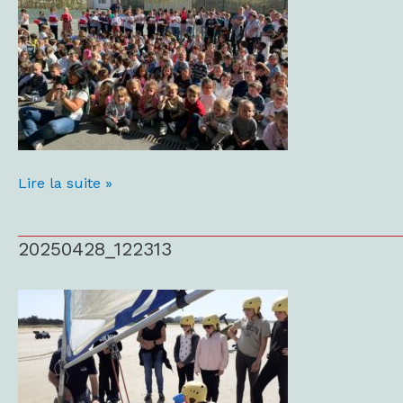
Lire la suite »
20250428_122313
20250428_122313