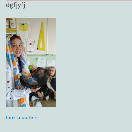
dgfjyfj
dgfjyfj
Lire la suite »