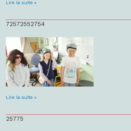
Lire la suite »
72572552754
72572552754
Lire la suite »
25775
25775