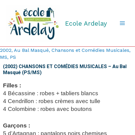
Aller
au
contenu
Ecole Ardelay
2002
,
Au Bal Masqué
,
Chansons et Comédies Musicales
,
MS
,
PS
(2002) CHANSONS ET COMÉDIES MUSICALES – Au Bal
Masqué (PS/MS)
Filles :
4 Bécassine : robes + tabliers blancs
4 Cendrillon : robes crèmes avec tulle
4 Colombine : robes avec boutons
Garçons :
5 d’Artagnan : pantalons noirs chemises