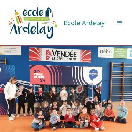
Aller
au
contenu
Ecole Ardelay