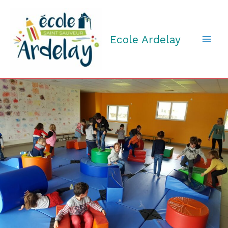
Aller
au
contenu
Ecole Ardelay