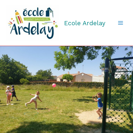
Aller
au
contenu
Ecole Ardelay