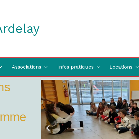
Ardelay
Associations
Infos pratiques
Locations
ns
Comme