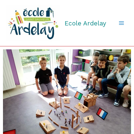
Aller
au
contenu
Ecole Ardelay