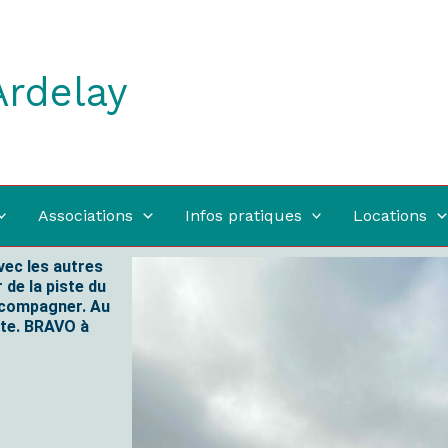
Ardelay
Associations
Infos pratiques
Locations
vec les autres
de la piste du
accompagner. Au
iste. BRAVO à