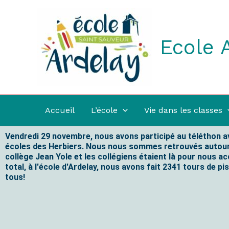
Aller
au
contenu
Ecole 
Accueil
L’école
Vie dans les classes
Vendredi 29 novembre, nous avons participé au téléthon a
écoles des Herbiers. Nous nous sommes retrouvés autour 
collège Jean Yole et les collégiens étaient là pour nous 
total, à l'école d'Ardelay, nous avons fait 2341 tours de p
tous!