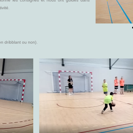
donné les consignes et nous ont guidés dans
tivité.
(en dribblant ou non).