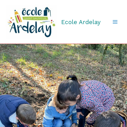
Aller
au
contenu
Ecole Ardelay