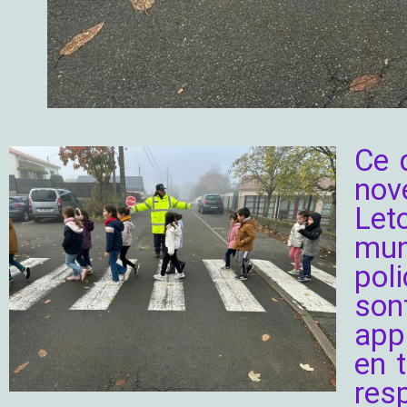
Ce 
nov
Let
muni
poli
son
app
en t
res