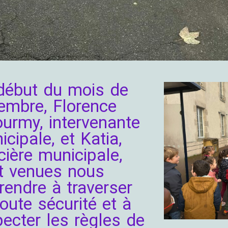
début du mois de
embre, Florence
ourmy, intervenante
cipale, et Katia,
cière municipale,
t venues nous
rendre à traverser
oute sécurité et à
pecter les règles de