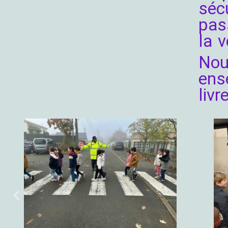
séc
pas
la v
Nou
ens
livre