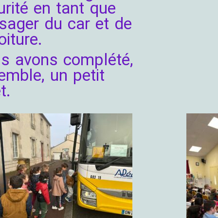
urité en tant que
sager du car et de
oiture.
s avons complété,
emble, un petit
t.