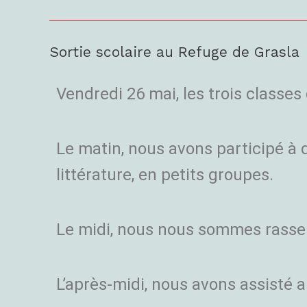
Sortie scolaire au Refuge de Grasla
Sortie
scolaire
au
Vendredi 26 mai, les trois classes
Refuge
de
Grasla
Le matin, nous avons participé à di
littérature, en petits groupes.
Le midi, nous nous sommes rasse
L’après-midi, nous avons assisté