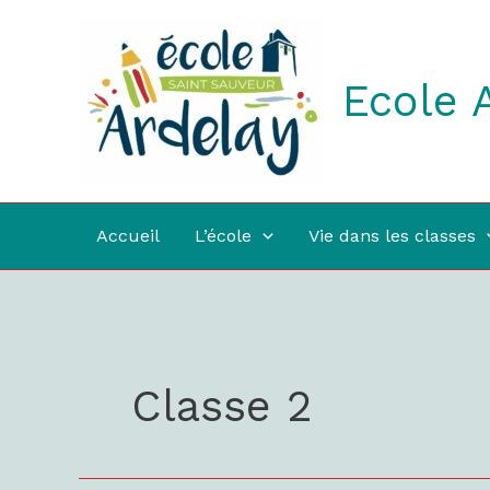
Aller
au
contenu
Ecole 
Accueil
L’école
Vie dans les classes
Classe 2