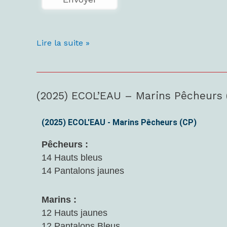
Lire la suite »
(2025) ECOL’EAU – Marins Pêcheurs 
(2025)
ECOL’EAU
–
(2025) ECOL'EAU - Marins Pêcheurs (CP)
Marins
Pêcheurs :
Pêcheurs
14 Hauts bleus
(CP)
14 Pantalons jaunes
Marins :
12 Hauts jaunes
12 Pantalons Bleus