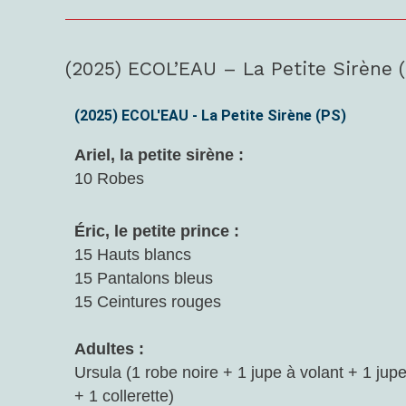
(2025) ECOL’EAU – La Petite Sirène 
(2025)
ECOL’EAU
–
(2025) ECOL'EAU - La Petite Sirène (PS)
La
Ariel, la petite sirène :
Petite
10 Robes
Sirène
(PS)
Éric, le petite prince :
15 Hauts blancs
15 Pantalons bleus
15 Ceintures rouges
Adultes :
Ursula (1 robe noire + 1 jupe à volant + 1 jupe
+ 1 collerette)