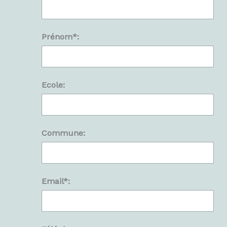
Prénom*:
Ecole:
Commune:
Email*: