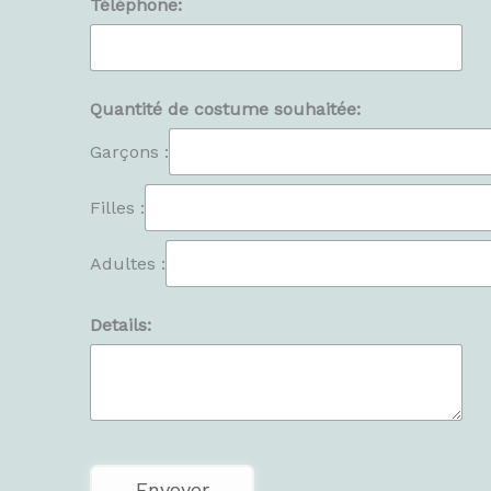
Téléphone:
Quantité de costume souhaitée:
Garçons :
Filles :
Adultes :
Details: