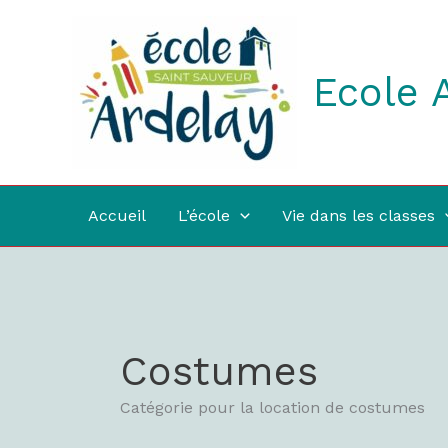
Aller
au
contenu
Ecole 
Accueil
L’école
Vie dans les classes
Costumes
Catégorie pour la location de costumes