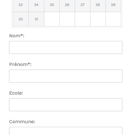
23
24
25
26
27
28
29
30
31
Nom*:
Prénom*:
Ecole:
Commune: