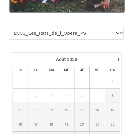
›
Août
2026
DI
LU
MA
ME
JE
VE
SA
1
2
3
4
5
6
7
8
9
10
11
12
13
14
15
16
17
18
19
20
21
22