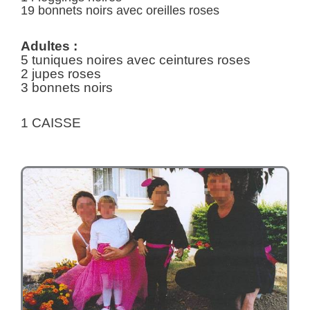
19 bonnets noirs avec oreilles roses
–
Danse
Adultes :
avec
5 tuniques noires avec ceintures roses
les
2 jupes roses
3 bonnets noirs
Petits
Rats
1 CAISSE
de
l’Opéra
(PS)