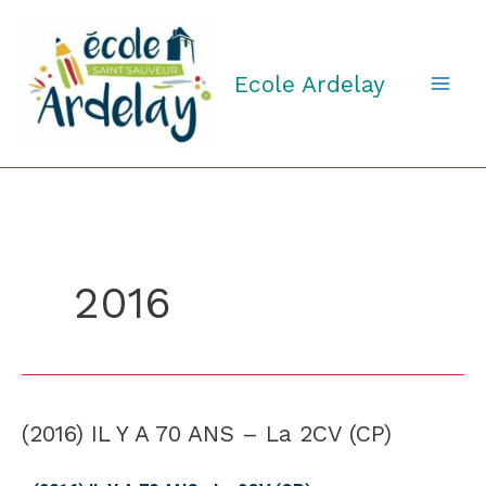
Aller
au
contenu
Ecole Ardelay
2016
(2016) IL Y A 70 ANS – La 2CV (CP)
(2016)
IL