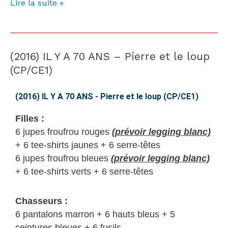
Lire la suite »
(2016) IL Y A 70 ANS – Pierre et le loup
(2016)
IL
(CP/CE1)
Y
A
(2016) IL Y A 70 ANS - Pierre et le loup (CP/CE1)
70
Filles :
ANS
6 jupes froufrou rouges
(prévoir legging blanc)
–
+ 6 tee-shirts jaunes + 6 serre-têtes
Pierre
6 jupes froufrou bleues
(prévoir legging blanc)
et
+ 6 tee-shirts verts + 6 serre-têtes
le
loup
Chasseurs :
(CP/CE1)
6 pantalons marron + 6 hauts bleus + 5
ceintures bleues + 6 fusils