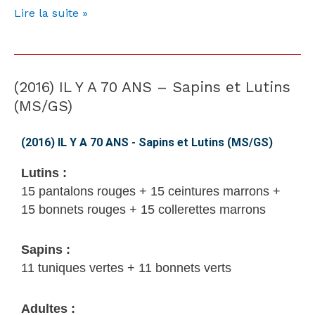
Lire la suite »
(2016) IL Y A 70 ANS – Sapins et Lutins
(2016)
IL
(MS/GS)
Y
A
(2016) IL Y A 70 ANS - Sapins et Lutins (MS/GS)
70
Lutins :
ANS
15 pantalons rouges + 15 ceintures marrons +
–
15 bonnets rouges + 15 collerettes marrons
Sapins
et
Sapins :
Lutins
11 tuniques vertes + 11 bonnets verts
(MS/GS)
Adultes :