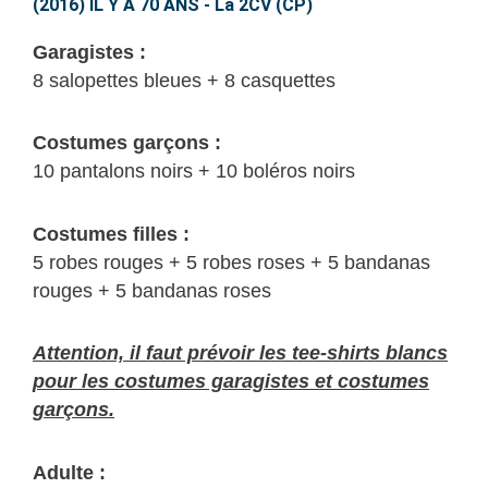
Y
(2016) IL Y A 70 ANS - La 2CV (CP)
A
Garagistes :
70
8 salopettes bleues + 8 casquettes
ANS
–
Costumes garçons :
La
10 pantalons noirs + 10 boléros noirs
2CV
(CP)
Costumes filles :
5 robes rouges + 5 robes roses + 5 bandanas
rouges + 5 bandanas roses
Attention, il faut prévoir les tee-shirts blancs
pour les costumes garagistes et costumes
garçons.
Adulte :