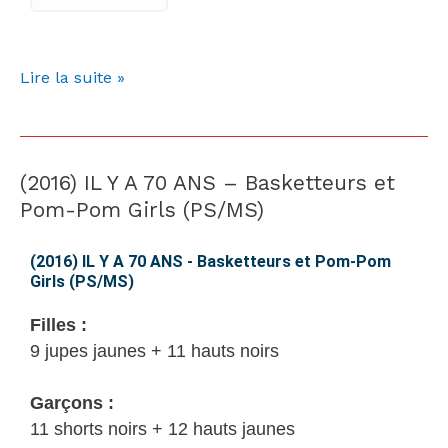
Lire la suite »
(2016) IL Y A 70 ANS – Basketteurs et
(2016)
IL
Pom-Pom Girls (PS/MS)
Y
A
(2016) IL Y A 70 ANS - Basketteurs et Pom-Pom
Girls (PS/MS)
70
ANS
Filles :
–
9 jupes jaunes + 11 hauts noirs
Basketteurs
et
Garçons :
Pom-
11 shorts noirs + 12 hauts jaunes
Pom