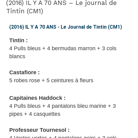
(2016) IL Y A 70 ANS – Le journal de
(2016)
IL
Tintin (CM1)
Y
A
(2016) IL Y A 70 ANS - Le Journal de Tintin (CM1)
70
Tintin :
ANS
4 Pulls bleus + 4 bermudas marron + 3 cols
–
blancs
Le
journal
Castafiore :
de
5 robes rose + 5 ceintures à fleurs
Tintin
(CM1)
Capitaines Haddock :
4 Pulls bleus + 4 pantalons bleu marine + 3
pipes + 4 casquettes
Professeur Tournesol :