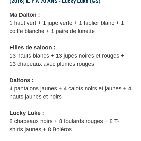
Y
(2016) IL Y A 70 ANS - Lucky Luke (GS)
A
Ma Dalton :
70
1 haut vert + 1 jupe verte + 1 tablier blanc + 1
ANS
coiffe blanche + 1 paire de lunette
–
Lucky
Filles de saloon :
Luke
13 hauts blancs + 13 jupes noires et rouges +
(GS)
13 chapeaux avec plumes rouges
Daltons :
4 pantalons jaunes + 4 calots noirs et jaunes + 4
hauts jaunes et noirs
Lucky Luke :
8 chapeaux noirs + 8 foulards rouges + 8 T-
shirts jaunes + 8 Boléros