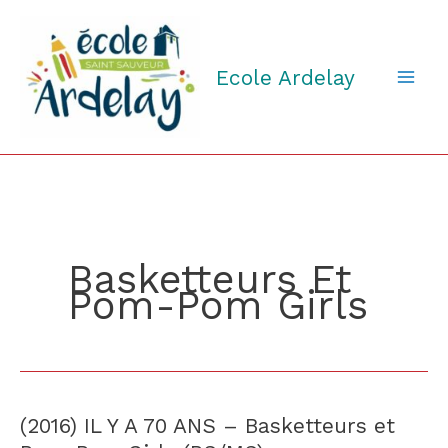
Aller
au
contenu
Ecole Ardelay
Basketteurs Et
Pom-Pom Girls
(2016) IL Y A 70 ANS – Basketteurs et
(2016)