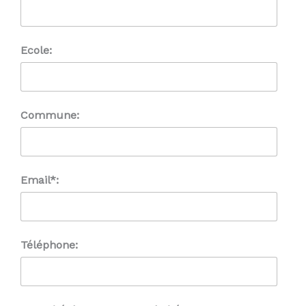
Ecole:
Commune:
Email*:
Téléphone: