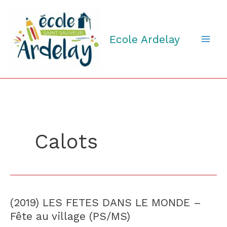
Aller
au
contenu
Ecole Ardelay
Calots
(2019) LES FETES DANS LE MONDE –
(2019)
LES
Fête au village (PS/MS)