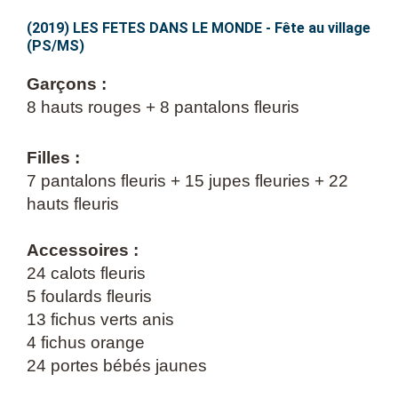
FETES
DANS
(2019) LES FETES DANS LE MONDE - Fête au village
(PS/MS)
LE
MONDE
Garçons :
–
8 hauts rouges +
8 pantalons fleuris
Fête
au
Filles :
village
7 pantalons fleuris +
15 jupes fleuries +
22
(PS/MS)
hauts fleuris
Accessoires :
24 calots fleuris
5 foulards fleuris
13 fichus verts anis
4 fichus orange
24 portes bébés jaunes