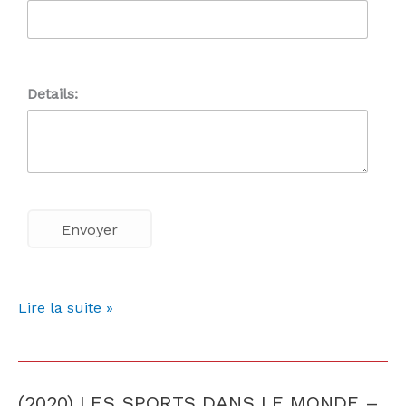
Details:
Lire la suite »
(2020) LES SPORTS DANS LE MONDE –
(2020)