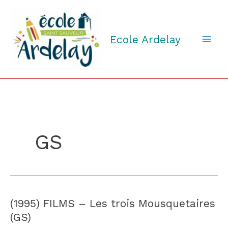
Aller
au
contenu
Ecole Ardelay
GS
(1995) FILMS – Les trois Mousquetaires
(1995)
FILMS
(GS)