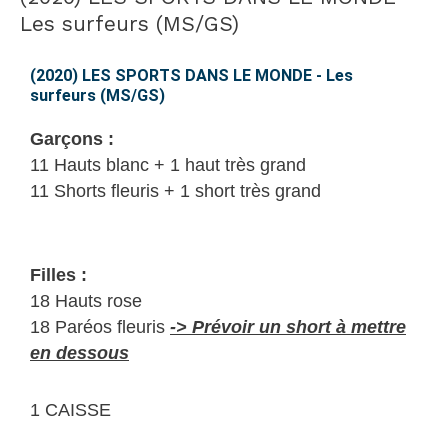
LES
Les surfeurs (MS/GS)
SPORTS
DANS
(2020) LES SPORTS DANS LE MONDE - Les
surfeurs (MS/GS)
LE
MONDE
Garçons :
–
11 Hauts blanc + 1 haut très grand
Les
11 Shorts fleuris + 1 short très grand
surfeurs
(MS/GS)
Filles :
18 Hauts rose
18 Paréos fleuris
-> Prévoir un short à mettre
en dessous
1 CAISSE