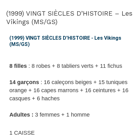
(1999) VINGT SIÈCLES D’HISTOIRE – Les
(1999)
VINGT
Vikings (MS/GS)
SIÈCLES
D’HISTOIRE
(1999) VINGT SIÈCLES D'HISTOIRE - Les Vikings
(MS/GS)
–
Les
Vikings
8 filles
:
8 robes + 8 tabliers verts + 11 fichus
(MS/GS)
14 garçons
:
16 caleçons beiges +
15 tuniques
orange + 16 capes marrons +
16 ceintures + 16
casques +
6 haches
Adultes :
3 femmes + 1 homme
1 CAISSE