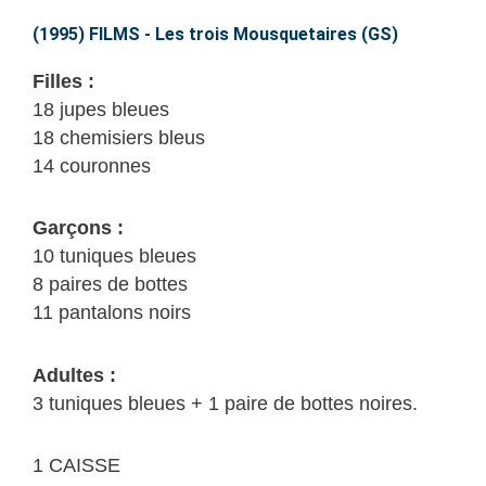
–
Les
(1995) FILMS - Les trois Mousquetaires (GS)
trois
Filles :
Mousquetaires
18 jupes bleues
(GS)
18 chemisiers bleus
14 couronnes
Garçons :
10 tuniques bleues
8 paires de bottes
11 pantalons noirs
Adultes :
3 tuniques bleues + 1 paire de bottes noires.
1 CAISSE