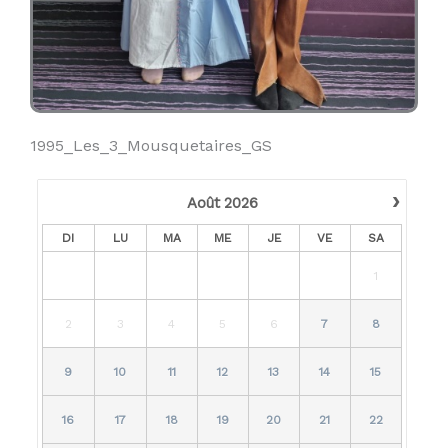
1995_Les_3_Mousquetaires_GS
›
Août
2026
DI
LU
MA
ME
JE
VE
SA
1
2
3
4
5
6
7
8
9
10
11
12
13
14
15
16
17
18
19
20
21
22