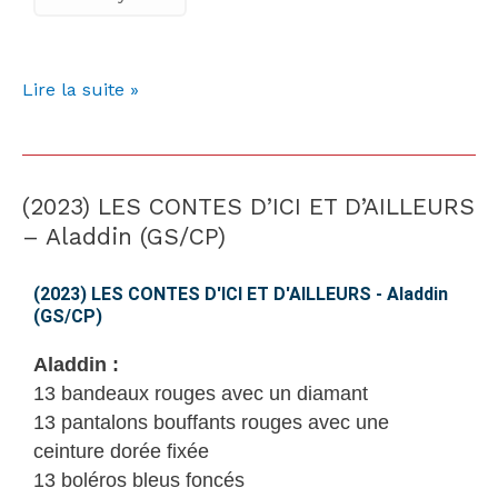
Lire la suite »
(2023) LES CONTES D’ICI ET D’AILLEURS
(2023)
LES
– Aladdin (GS/CP)
CONTES
D’ICI
(2023) LES CONTES D'ICI ET D'AILLEURS - Aladdin
(GS/CP)
ET
D’AILLEURS
Aladdin :
–
13 bandeaux rouges avec un diamant
Aladdin
13 pantalons bouffants rouges avec une
(GS/CP)
ceinture dorée fixée
13 boléros bleus foncés