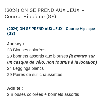
(2024) ON SE PREND AUX JEUX –
(2024)
ON
Course Hippique (GS)
SE
PREND
(2024) ON SE PREND AUX JEUX - Course Hippique
(GS)
AUX
JEUX
Jockey :
–
28 Blouses colorées
Course
28 bonnets assortis aux blouses
(à mettre sur
Hippique
un casque de vélo, non fournis à
la location)
(GS)
24 Leggings blancs
29 Paires de sur-chaussettes
Adulte :
2 Blouses colorées + bonnets assortis