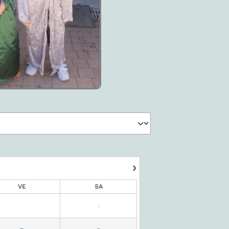
›
VE
SA
1