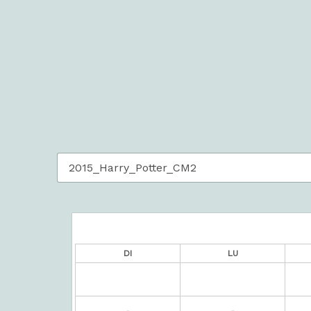
DI
LU