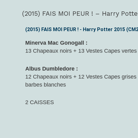
(2015) FAIS MOI PEUR ! – Harry Potte
(2015)
FAIS
MOI
(2015) FAIS MOI PEUR ! - Harry Potter 2015 (CM
PEUR
Minerva Mac Gonogall :
!
13 Chapeaux noirs + 13 Vestes Capes vertes
–
Harry
Albus Dumbledore :
Potter
12 Chapeaux noirs + 12 Vestes Capes grises
2015
barbes blanches
(CM2)
2 CAISSES