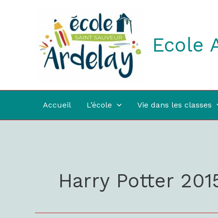
Aller
au
contenu
Ecole 
Accueil
L’école
Vie dans les classes
Harry Potter 201