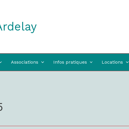
Ardelay
Associations
Infos pratiques
Locations
5