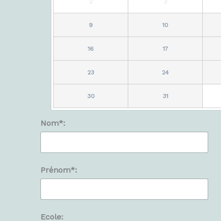
2
3
9
10
16
17
23
24
30
31
Nom*:
Prénom*:
Ecole: