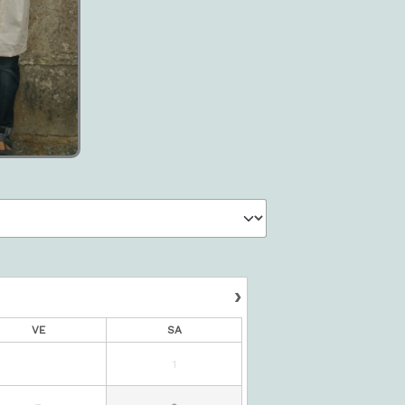
›
VE
SA
1