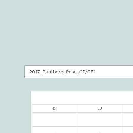
DI
LU