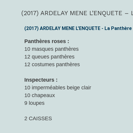
(2017) ARDELAY MENE L’ENQUETE – L
(2017)
ARDELAY
MENE
(2017) ARDELAY MENE L'ENQUETE - La Panthère 
L’ENQUETE
Panthères roses :
–
10 masques panthères
La
12 queues panthères
Panthère
12 costumes panthères
rose
(CP/CE1)
Inspecteurs :
10 imperméables beige clair
10 chapeaux
9 loupes
2 CAISSES