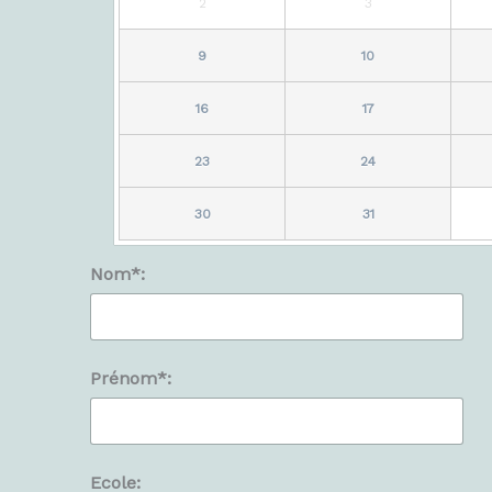
2
3
9
10
16
17
23
24
30
31
Nom*:
Prénom*:
Ecole: