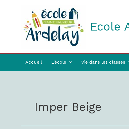
Aller
au
contenu
Ecole 
Accueil
L’école
Vie dans les classes
Imper Beige