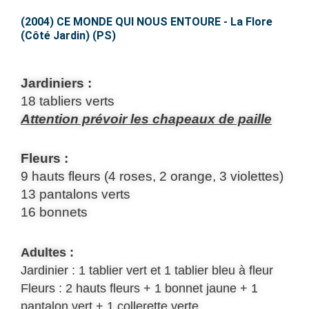
MONDE
QUI
(2004) CE MONDE QUI NOUS ENTOURE - La Flore
(Côté Jardin) (PS)
NOUS
ENTOURE
–
Jardiniers :
La
18 tabliers verts
Flore
Attention prévoir les chapeaux de paille
(Côté
Jardin)
Fleurs :
(PS)
9 hauts fleurs (4 roses, 2 orange, 3 violettes)
13 pantalons verts
16 bonnets
Adultes :
Jardinier : 1 tablier vert et 1 tablier bleu à fleur
Fleurs : 2 hauts fleurs + 1 bonnet jaune + 1
pantalon vert + 1 collerette verte