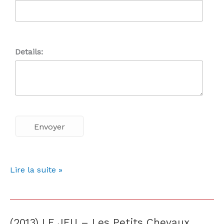
Details:
Lire la suite »
(2013) LE JEU – Les Petits Chevaux
(2013)