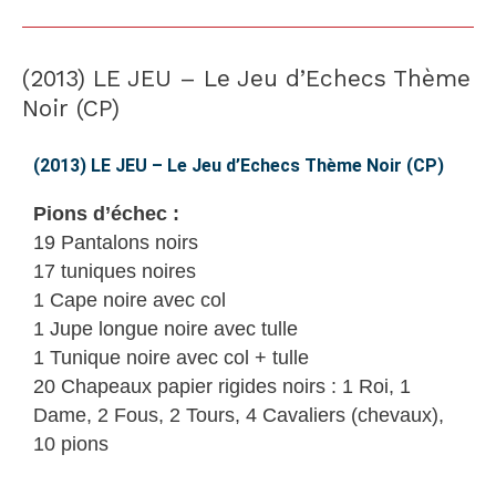
(2013) LE JEU – Le Jeu d’Echecs Thème
(2013)
LE
Noir (CP)
JEU
–
(2013) LE JEU – Le Jeu d’Echecs Thème Noir (CP)
Le
Pions d’échec :
Jeu
19 Pantalons noirs
d’Echecs
17 tuniques noires
Thème
1 Cape noire avec col
Noir
1 Jupe longue noire avec tulle
(CP)
1 Tunique noire avec col + tulle
20 Chapeaux papier rigides noirs : 1 Roi, 1
Dame, 2 Fous, 2 Tours, 4 Cavaliers (chevaux),
10 pions