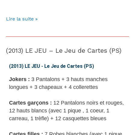
Lire la suite »
(2013) LE JEU – Le Jeu de Cartes (PS)
(2013)
LE
JEU
(2013) LE JEU - Le Jeu de Cartes (PS)
–
Jokers :
3 Pantalons + 3 hauts manches
Le
longues + 3 chapeaux + 4 collerettes
Jeu
de
Cartes garçons :
12 Pantalons noirs et rouges,
Cartes
12 hauts blancs (avec 1 pique , 1 coeur, 1
(PS)
carreau, 1 trèfle) + 12 casquettes bleues
Cartes filles :
7 Robes blanches (avec 1 pique,