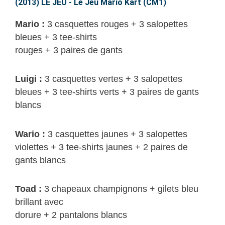
JEU
(2013) LE JEU - Le Jeu Mario Kart (CM1)
–
Mario
:
3 casquettes rouges + 3 salopettes
Le
bleues + 3 tee-shirts
Jeu
rouges + 3 paires de gants
Mario
Kart
Luigi
:
3 casquettes vertes + 3 salopettes
(CM1)
bleues + 3 tee-shirts verts + 3 paires de gants
blancs
Wario
:
3 casquettes jaunes + 3 salopettes
violettes + 3 tee-shirts jaunes + 2 paires de
gants blancs
Toad :
3 chapeaux champignons + gilets bleu
brillant avec
dorure + 2 pantalons blancs