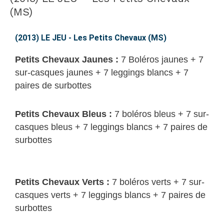
LE
(MS)
JEU
–
(2013) LE JEU - Les Petits Chevaux (MS)
Les
Petits Chevaux Jaunes :
7 Boléros jaunes + 7
Petits
sur-casques jaunes + 7 leggings blancs + 7
Chevaux
paires de surbottes
(MS)
Petits Chevaux Bleus :
7 boléros bleus + 7 sur-
casques bleus + 7 leggings blancs + 7 paires de
surbottes
Petits Chevaux Verts :
7 boléros verts + 7 sur-
casques verts + 7 leggings blancs + 7 paires de
surbottes