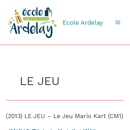
Aller
au
contenu
Ecole Ardelay
LE JEU
(2013) LE JEU – Le Jeu Mario Kart (CM1)
(2013)
LE