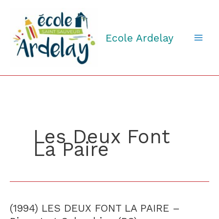
Aller
au
contenu
Ecole Ardelay
Les Deux Font
La Paire
(1994) LES DEUX FONT LA PAIRE –
(1994)