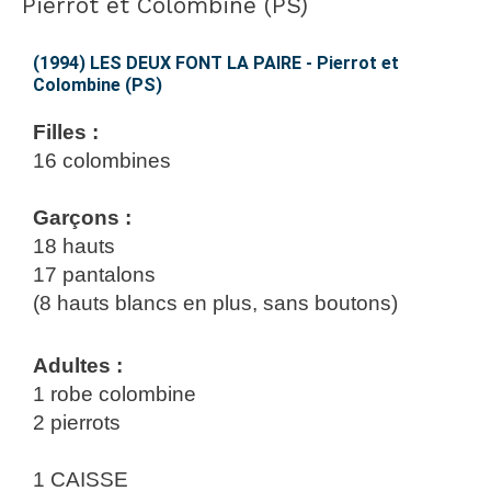
LES
Pierrot et Colombine (PS)
DEUX
FONT
(1994) LES DEUX FONT LA PAIRE - Pierrot et
Colombine (PS)
LA
PAIRE
Filles :
–
16 colombines
Pierrot
et
Garçons :
Colombine
18 hauts
(PS)
17 pantalons
(8 hauts blancs en plus, sans boutons)
Adultes :
1 robe colombine
2 pierrots
1 CAISSE