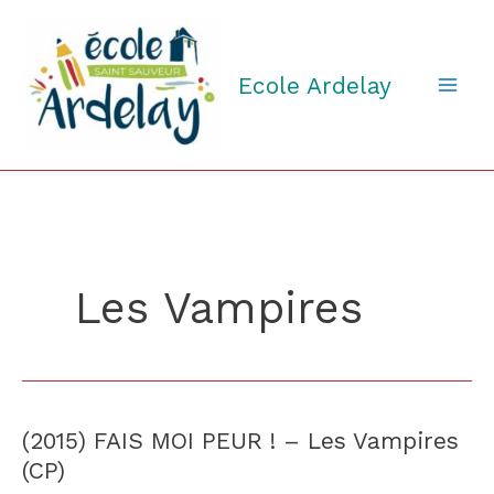
Aller
au
contenu
Ecole Ardelay
Les Vampires
(2015) FAIS MOI PEUR ! – Les Vampires
(2015)
FAIS
(CP)