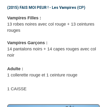
MOI
PEUR
(2015) FAIS MOI PEUR ! - Les Vampires (CP)
!
Vampires Filles :
–
13 robes noires avec col rouge + 13 ceintures
Les
rouges
Vampires
(CP)
Vampires Garçons :
14 pantalons noirs + 14 capes rouges avec col
noir
Adulte :
1 collerette rouge et 1 ceinture rouge
1 CAISSE