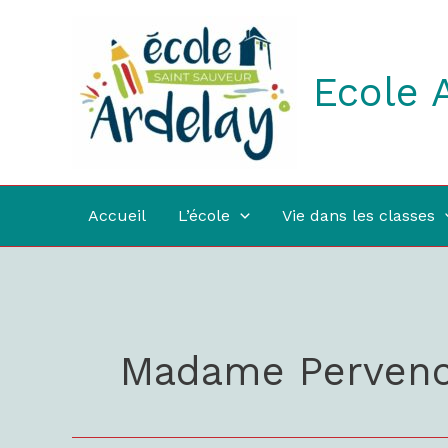
Aller
au
contenu
Ecole 
Accueil
L’école
Vie dans les classes
Madame Perven