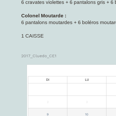
6 cravates violettes +
6 pantalons gris + 6 
Colonel Moutarde :
6 pantalons moutardes +
6 boléros mouta
1 CAISSE
2017_Cluedo_CE1
DI
LU
2
3
9
10