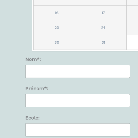
16
17
23
24
30
31
Nom*:
Prénom*:
Ecole: