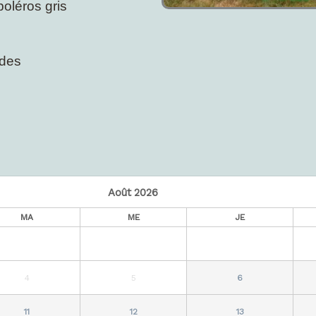
boléros gris
rdes
Août
2026
MA
ME
JE
4
5
6
11
12
13