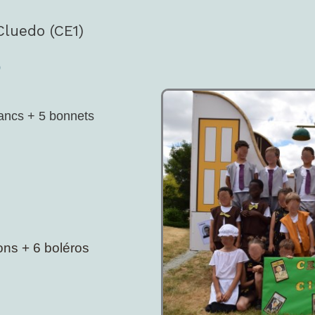
luedo (CE1)
)
lancs + 5 bonnets
ons + 6 boléros