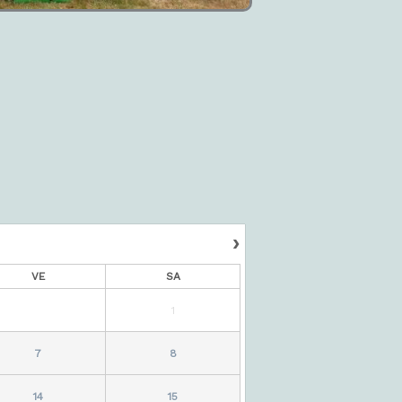
›
VE
SA
1
7
8
14
15