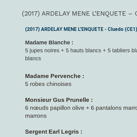
(2017) ARDELAY MENE L’ENQUETE – C
(2017)
ARDELAY
MENE
(2017) ARDELAY MENE L'ENQUETE - Cluedo (CE1
L’ENQUETE
Madame Blanche :
–
5 jupes noires + 5 hauts blancs + 5 tabliers b
Cluedo
blancs
(CE1)
Madame Pervenche :
5 robes chinoises
Monsieur Gus Prunelle :
6 nœuds papillon olive +
6 pantalons marr
marrons
Sergent Earl Legris :