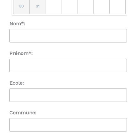
30
31
Nom*:
Prénom*:
Ecole:
Commune: