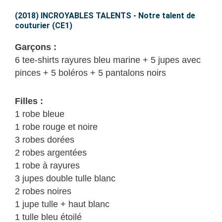
TALENTS
–
(2018) INCROYABLES TALENTS - Notre talent de
couturier (CE1)
Notre
talent
Garçons :
de
6 tee-shirts rayures bleu marine + 5 jupes avec
couturier
pinces + 5 boléros + 5 pantalons noirs
(CE1)
Filles :
1 robe bleue
1 robe rouge et noire
3 robes dorées
2 robes argentées
1 robe à rayures
3 jupes double tulle blanc
2 robes noires
1 jupe tulle + haut blanc
1 tulle bleu étoilé