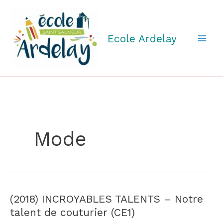
Aller
au
contenu
Ecole Ardelay
Mode
(2018) INCROYABLES TALENTS – Notre
(2018)
INCROYABLES
talent de couturier (CE1)