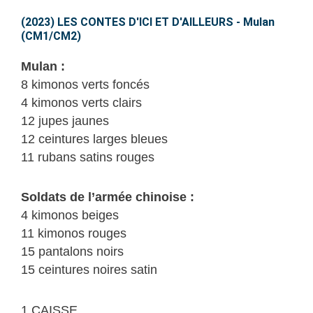
CONTES
D’ICI
(2023) LES CONTES D'ICI ET D'AILLEURS - Mulan
(CM1/CM2)
ET
D’AILLEURS
Mulan :
–
8 kimonos verts foncés
Mulan
4 kimonos verts clairs
(CM1/CM2)
12 jupes jaunes
12 ceintures larges bleues
11 rubans satins rouges
Soldats de l’armée chinoise :
4 kimonos beiges
11 kimonos rouges
15 pantalons noirs
15 ceintures noires satin
1 CAISSE