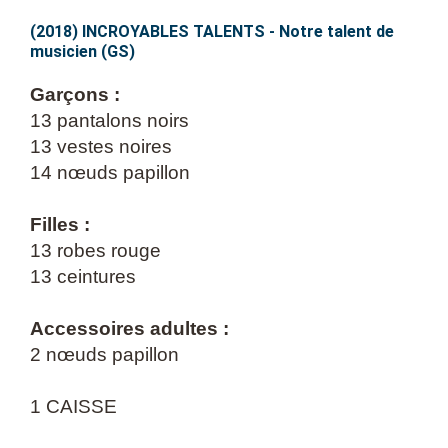
TALENTS
–
(2018) INCROYABLES TALENTS - Notre talent de
musicien (GS)
Notre
talent
Garçons :
de
13 pantalons noirs
musicien
13 vestes noires
(GS)
14 nœuds papillon
Filles :
13 robes rouge
13 ceintures
Accessoires adultes :
2 nœuds papillon
1 CAISSE