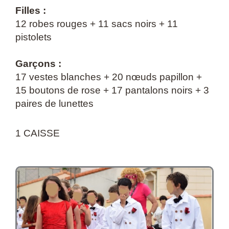
James
Filles :
Bond
12 robes rouges +
11 sacs noirs +
11
(CM2)
pistolets
Garçons :
17 vestes blanches +
20 nœuds papillon +
15 boutons de rose +
17 pantalons noirs +
3
paires de lunettes
1 CAISSE