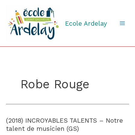
Aller
au
contenu
Ecole Ardelay
Robe Rouge
(2018) INCROYABLES TALENTS – Notre
(2018)
INCROYABLES
talent de musicien (GS)