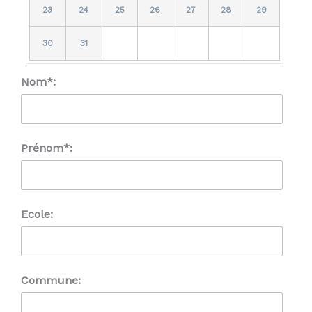
23
24
25
26
27
28
29
30
31
Nom*:
Prénom*:
Ecole:
Commune: