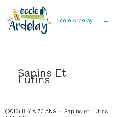
Aller
au
contenu
Ecole Ardelay
Sapins Et
Lutins
(2016) IL Y A 70 ANS – Sapins et Lutins
(2016)