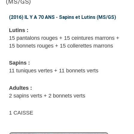
IL
(MS/GS)
Y
A
(2016) IL Y A 70 ANS - Sapins et Lutins (MS/GS)
70
Lutins :
ANS
15 pantalons rouges + 15 ceintures marrons +
–
15 bonnets rouges + 15 collerettes marrons
Sapins
et
Sapins :
Lutins
11 tuniques vertes + 11 bonnets verts
(MS/GS)
Adultes :
2 sapins verts + 2 bonnets verts
1 CAISSE