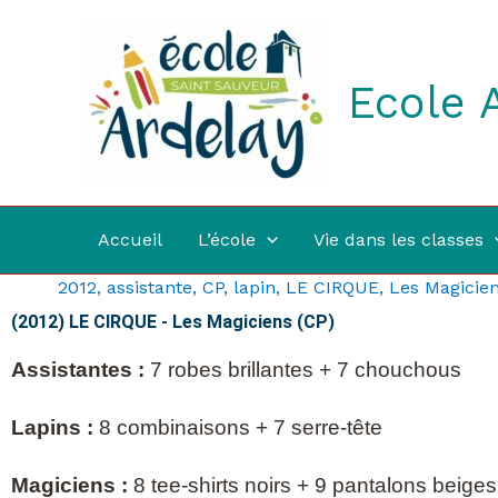
Aller
au
contenu
Ecole 
Accueil
L’école
Vie dans les classes
2012
,
assistante
,
CP
,
lapin
,
LE CIRQUE
,
Les Magicie
(2012) LE CIRQUE - Les Magiciens (CP)
Assistantes :
7 robes brillantes + 7 chouchous
Lapins :
8 combinaisons + 7 serre-tête
Magiciens :
8 tee-shirts noirs + 9 pantalons beiges