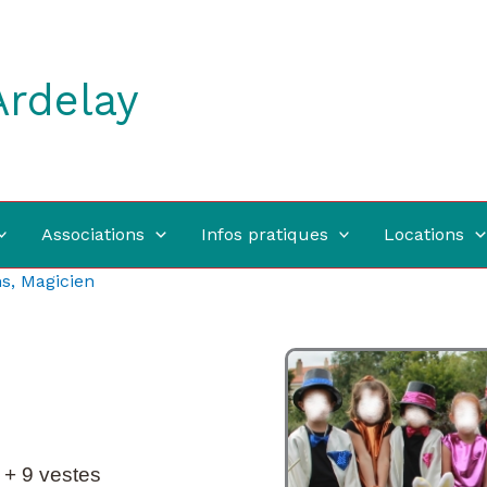
Ardelay
Associations
Infos pratiques
Locations
ns
,
Magicien
 + 9 vestes