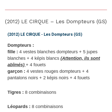
(2012) LE CIRQUE – Les Dompteurs (GS)
(2012)
LE
CIRQUE
(2012) LE CIRQUE - Les Dompteurs (GS)
–
Dompteurs :
Les
fille :
4 vestes blanches dompteurs + 5 jupes
Dompteurs
blanches + 4 képis blancs
(Attention, ils sont
(GS)
abîmés)
+ 4 fouets
garçon :
4 vestes rouges dompteurs + 4
pantalons noirs + 2 képis noirs + 4 fouets
Tigres :
8 combinaisons
Léopards :
8 combinaisons