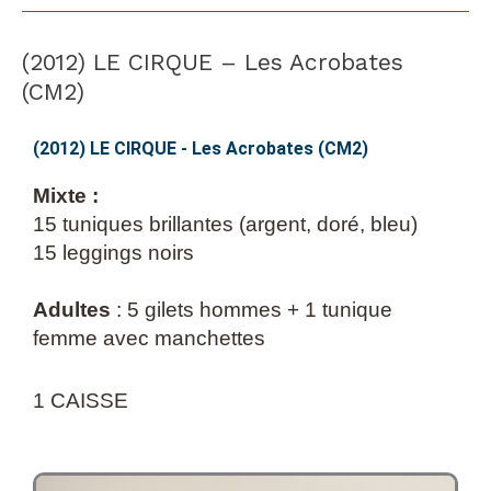
(2012) LE CIRQUE – Les Acrobates
(2012)
LE
(CM2)
CIRQUE
–
(2012) LE CIRQUE - Les Acrobates (CM2)
Les
Mixte :
Acrobates
15 tuniques brillantes (argent, doré, bleu)
(CM2)
15 leggings noirs
Adultes
: 5 gilets hommes + 1 tunique
femme avec manchettes
1 CAISSE