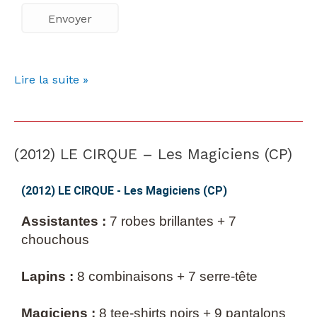
Lire la suite »
(2012) LE CIRQUE – Les Magiciens (CP)
(2012)
LE
CIRQUE
(2012) LE CIRQUE - Les Magiciens (CP)
–
Assistantes :
7 robes brillantes + 7
Les
chouchous
Magiciens
(CP)
Lapins :
8 combinaisons + 7 serre-tête
Magiciens :
8 tee-shirts noirs + 9 pantalons