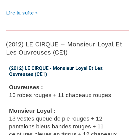
Lire la suite »
(2012) LE CIRQUE – Monsieur Loyal Et
(2012)
LE
Les Ouvreuses (CE1)
CIRQUE
–
(2012) LE CIRQUE - Monsieur Loyal Et Les
Ouvreuses (CE1)
Monsieur
Loyal
Ouvreuses :
Et
16 robes rouges + 11 chapeaux rouges
Les
Ouvreuses
Monsieur Loyal :
(CE1)
13 vestes queue de pie rouges + 12
pantalons bleus bandes rouges + 11
ceintures bleues en tissus + 12 chapeaux