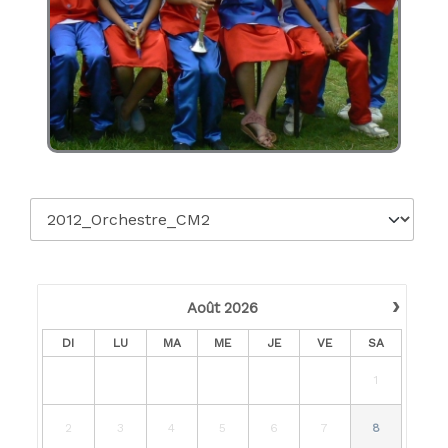
›
Août
2026
DI
LU
MA
ME
JE
VE
SA
1
2
3
4
5
6
7
8