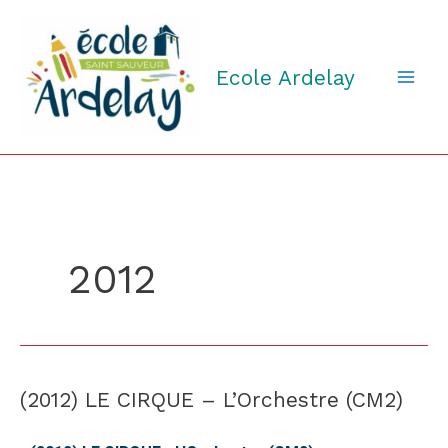
Aller
au
contenu
Ecole Ardelay
2012
(2012) LE CIRQUE – L’Orchestre (CM2)
(2012)
LE