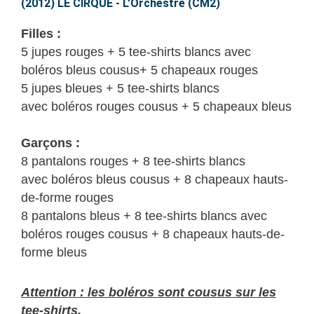
CIRQUE
(2012) LE CIRQUE - L'Orchestre (CM2)
–
Filles :
L’Orchestre
5 jupes rouges + 5 tee-shirts blancs avec
(CM2)
boléros bleus cousus+ 5 chapeaux rouges
5 jupes bleues + 5 tee-shirts blancs
avec boléros rouges cousus + 5 chapeaux bleus
Garçons :
8 pantalons rouges + 8 tee-shirts blancs
avec boléros bleus cousus + 8 chapeaux hauts-
de-forme rouges
8 pantalons bleus + 8 tee-shirts blancs avec
boléros rouges cousus + 8 chapeaux hauts-de-
forme bleus
Attention : les boléros sont cousus sur les
tee-shirts.