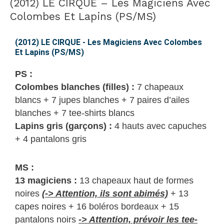
(2012) LE CIRQUE – Les Magiciens Avec
(2012)
LE
Colombes Et Lapins (PS/MS)
CIRQUE
–
(2012) LE CIRQUE - Les Magiciens Avec Colombes
Et Lapins (PS/MS)
Les
Magiciens
PS :
Avec
Colombes blanches (filles) :
7 chapeaux
Colombes
blancs + 7 jupes blanches + 7 paires d’ailes
Et
blanches + 7 tee-shirts blancs
Lapins
Lapins gris (garçons) :
4 hauts avec capuches
(PS/MS)
+ 4 pantalons gris
MS :
13 magiciens :
13 chapeaux haut de formes
noires
(-> Attention, ils sont abimés)
+ 13
capes noires + 16 boléros bordeaux + 15
pantalons noirs
-> Attention, prévoir les tee-