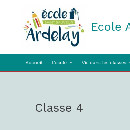
Aller
au
contenu
Ecole 
Accueil
L’école
Vie dans les classes
Classe 4