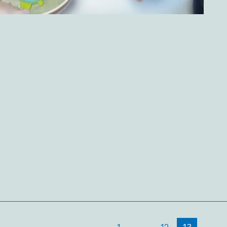
1
…
12
13