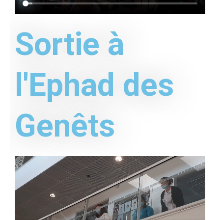
Sortie à
l'Ephad des
Genêts